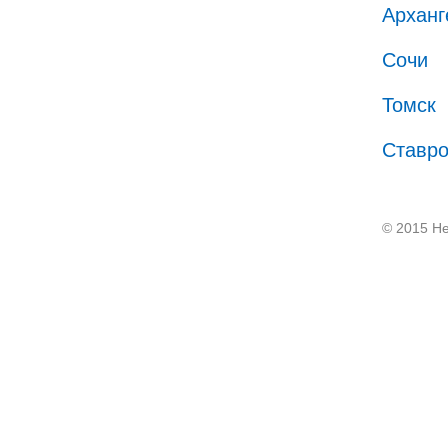
Арханг
Сочи
Томск
Ставр
© 2015 He