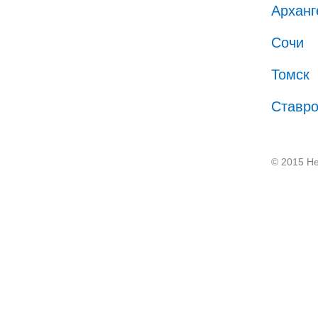
Арханг
Сочи
Томск
Ставр
© 2015 He