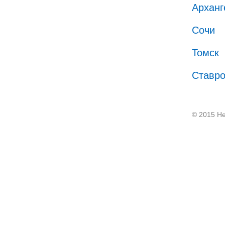
Арханг
Сочи
Томск
Ставр
© 2015 He