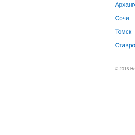
Арханг
Сочи
Томск
Ставр
© 2015 He