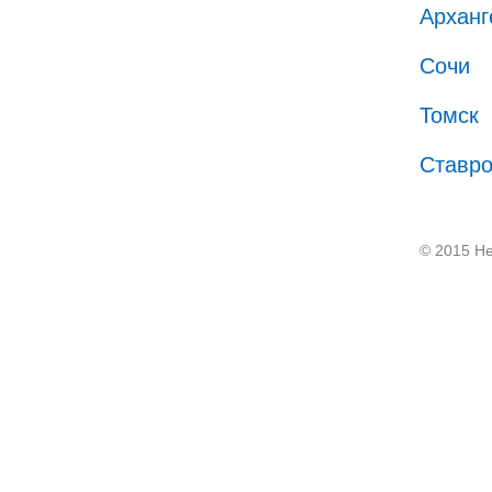
Арханг
Сочи
Томск
Ставр
© 2015 He