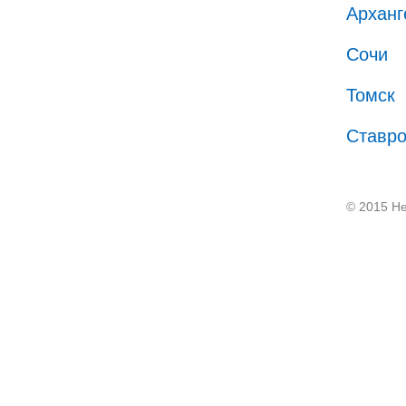
Арханг
Сочи
Томск
Ставр
© 2015 He