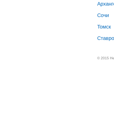
Арханг
Сочи
Томск
Ставр
© 2015 He