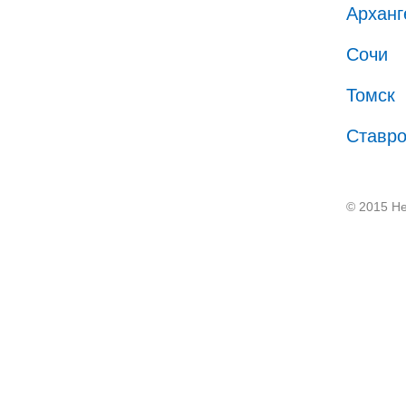
Арханг
Сочи
Томск
Ставр
© 2015 He