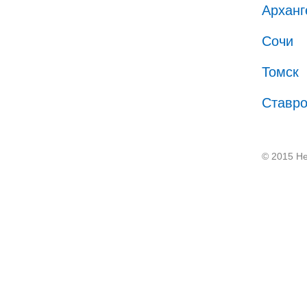
Арханг
Сочи
Томск
Ставр
© 2015 He