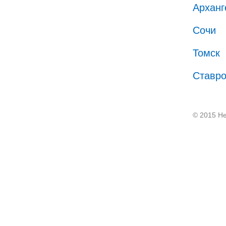
Арханг
Сочи
Томск
Ставр
© 2015 He