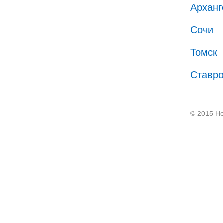
Арханг
Сочи
Томск
Ставр
© 2015 He