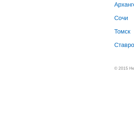
Арханг
Сочи
Томск
Ставр
© 2015 He