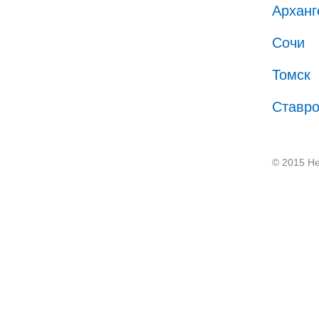
Арханг
Сочи
Томск
Ставр
© 2015 He