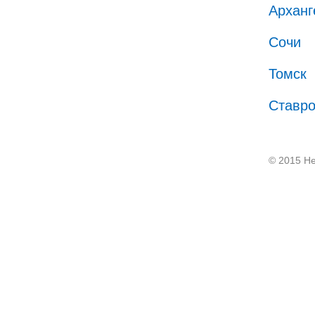
Арханг
Сочи
Томск
Ставр
© 2015 He