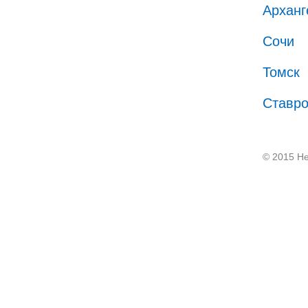
Арханг
Сочи
Томск
Ставр
© 2015 He