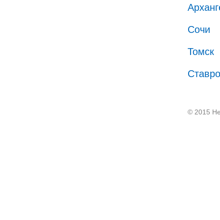
Арханг
Сочи
Томск
Ставр
© 2015 He