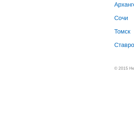
Арханг
Сочи
Томск
Ставр
© 2015 He