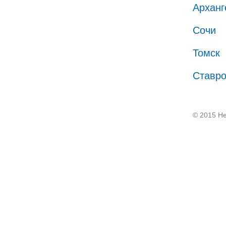
Арханг
Сочи
Томск
Ставр
© 2015 He