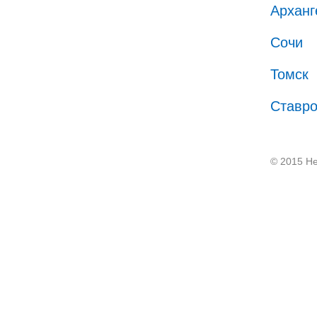
Арханг
Сочи
Томск
Ставр
© 2015 He