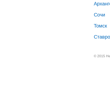
Арханг
Сочи
Томск
Ставр
© 2015 He