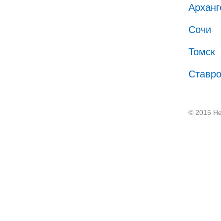
Арханг
Сочи
Томск
Ставр
© 2015 He