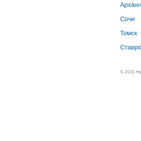
Арханг
Сочи
Томск
Ставр
© 2015 He