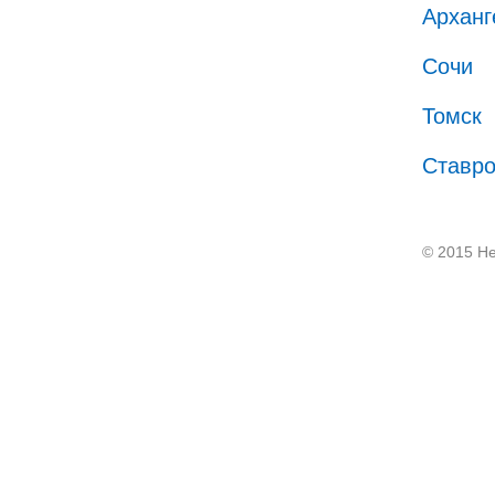
Арханг
Сочи
Томск
Ставр
© 2015 He