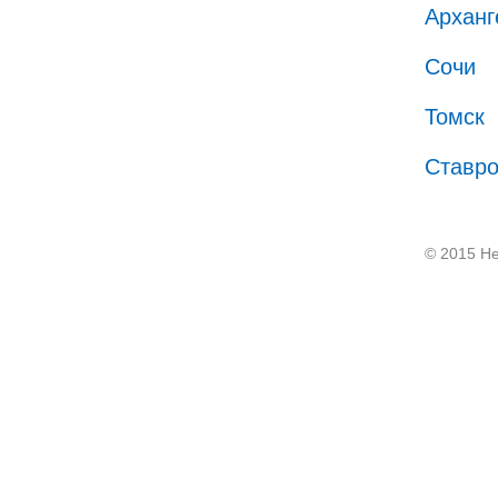
Арханг
Сочи
Томск
Ставр
© 2015 He