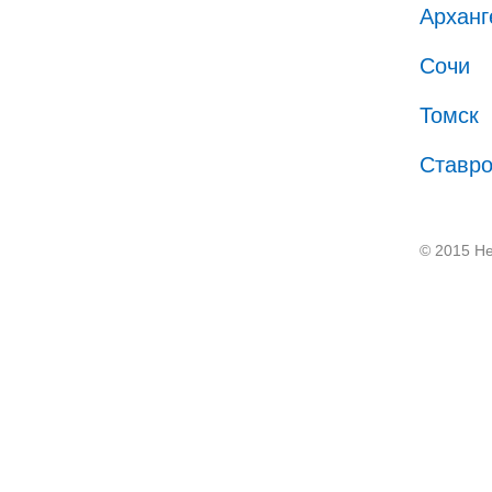
Арханг
Сочи
Томск
Ставр
© 2015 He