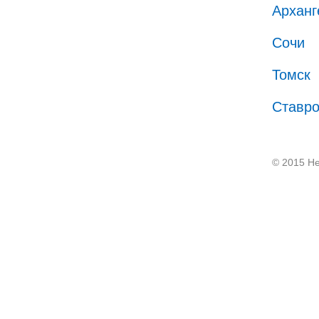
Арханг
Сочи
Томск
Ставр
© 2015 He