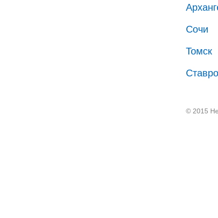
Арханг
Сочи
Томск
Ставр
© 2015 He