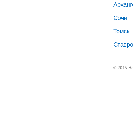
Арханг
Сочи
Томск
Ставр
© 2015 He