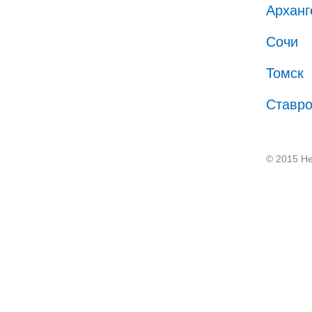
Арханг
Сочи
Томск
Ставр
© 2015 He