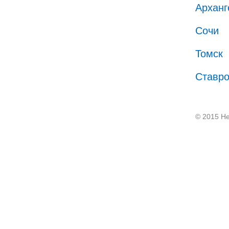
Арханг
Сочи
Томск
Ставр
© 2015 He