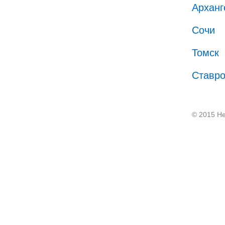
Арханг
Сочи
Томск
Ставр
© 2015 He