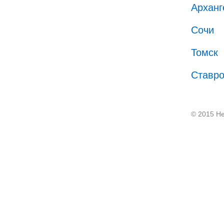
Арханг
Сочи
Томск
Ставр
© 2015 He