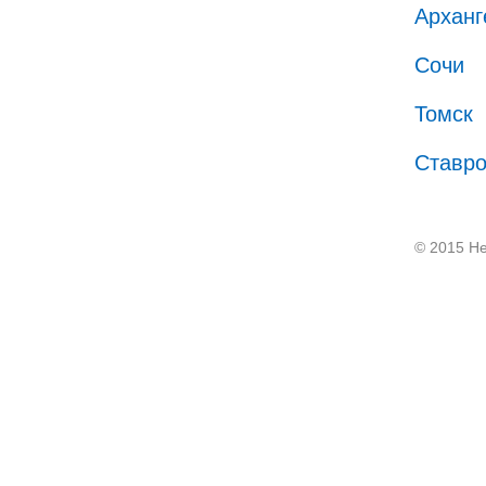
Арханг
Сочи
Томск
Ставр
© 2015 He