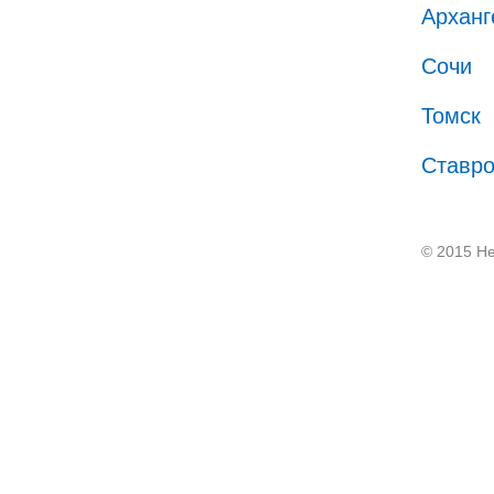
Арханг
Сочи
Томск
Ставр
© 2015 He