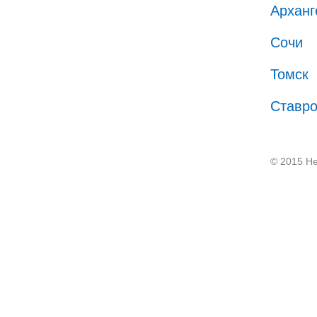
Арханг
Сочи
Томск
Ставр
© 2015 He