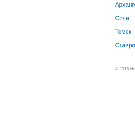
Арханг
Сочи
Томск
Ставр
© 2015 He