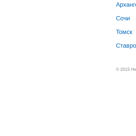
Арханг
Сочи
Томск
Ставр
© 2015 He