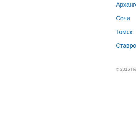
Арханг
Сочи
Томск
Ставр
© 2015 He