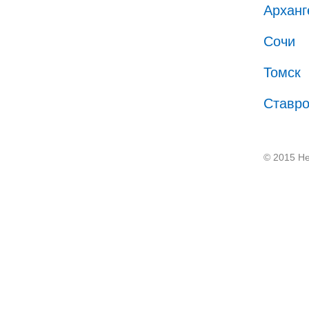
Арханг
Сочи
Томск
Ставр
© 2015 He