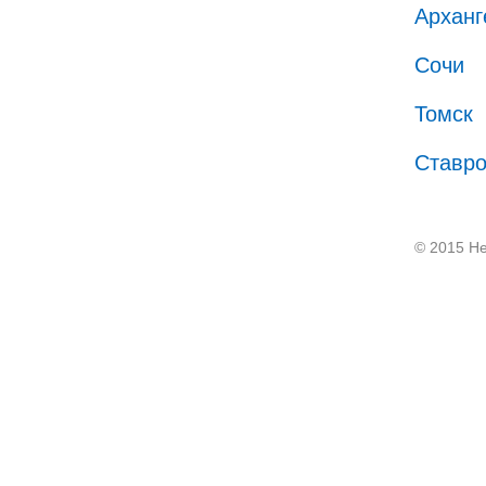
Арханг
Сочи
Томск
Ставр
© 2015 He